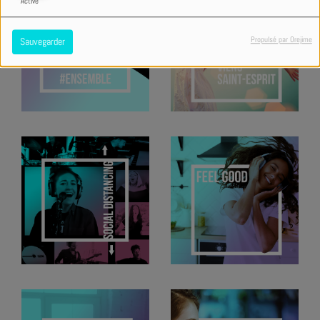
Activé
Propulsé par Orejime
Sauvegarder