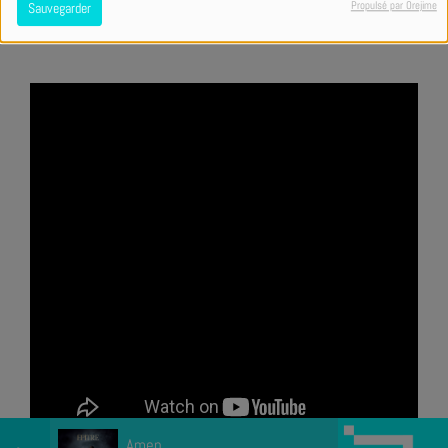
Propulsé par Orejime
Sauvegarder
Amen