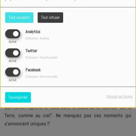
Tout accepter
Tout refuser
Analytics
Utilisation: Analyse
Activé
Twitter
Le 10 juin 2026
Utilisation: Fonctionnalité
Activé
19:30 - 21:30
Facebook
Eglise Le Phare à Lons - adD Pau
Utilisation: Fonctionnalité
15 Chemin du Pont Long
Activé
64140, Lons
Propulsé par Orejime
Sauvegarder
Dan Luiten reprend la route dans le cadre de la tournée "Sur la
Terre, comme au ciel". Ne manquez pas ces moments qui
s'annoncent uniques !!