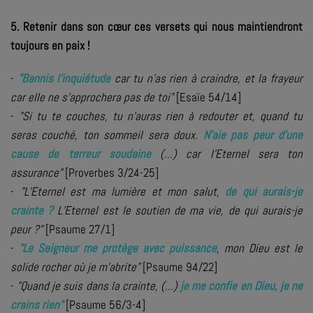
5. Retenir dans son cœur ces versets qui nous maintiendront
toujours en paix !
-
"
Bannis l’inquiétude
car tu n’as rien à craindre, et la frayeur
car elle ne s’approchera pas de toi"
[Esaïe 54/14]
-
"Si tu te couches, tu n'auras rien à redouter et, quand tu
seras couché, ton sommeil sera doux.
N'aie pas peur d'une
cause de terreur soudaine
(...) car l'Eternel sera ton
assurance"
[Proverbes 3/24-25]
-
"L’Eternel est ma lumière et mon salut,
de qui aurais-je
crainte
?
L’Eternel est le soutien de ma vie, de qui aurais-je
peur ?"
[Psaume 27/1]
-
"
Le Seigneur me protège avec puissance
,
mon Dieu est le
solide rocher où je m’abrite"
[Psaume 94/22]
-
"Quand je suis dans la crainte,
(...)
je me confie en Dieu, je ne
crains rien"
[Psaume 56/3-4]