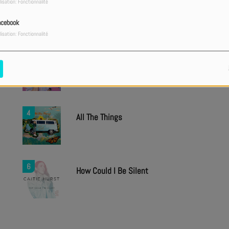
lisation: Fonctionnalité
acebook
lisation: Fonctionnalité
2
Recover
4
All The Things
6
How Could I Be Silent