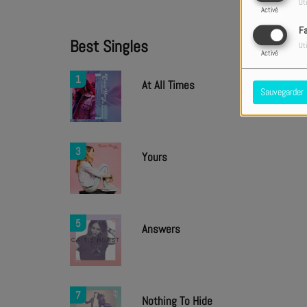
Uti
Activé
F
Best Singles
Uti
Activé
1
At All Times
Sauvegarder
3
Yours
5
Answers
7
Nothing To Hide