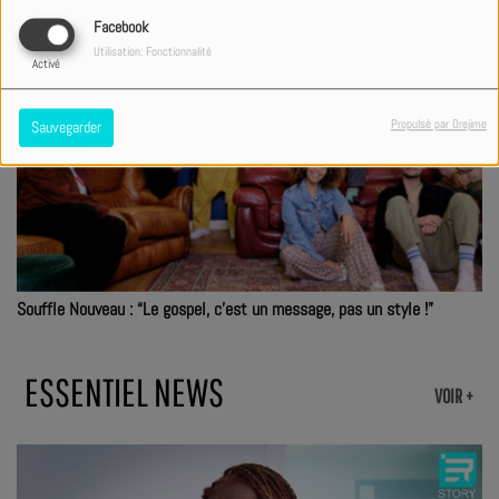
Facebook
Utilisation: Fonctionnalité
Activé
Propulsé par Orejime
Sauvegarder
Souffle Nouveau : “Le gospel, c'est un message, pas un style !”
ESSENTIEL NEWS
VOIR +