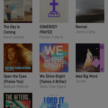
The Day Is
SOMEBODY
Revival
Jeremy Camp
Coming
PRAYED
David Leonard
Forrest Frank & Tate Butts
Open the Eyes
We Shine Bright
Mad Big Word
Terrian
(Praise You)
(Vamos A Brillar)
Madison Watkins
Selah, Evan Egerer