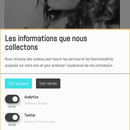
Les informations que nous
collectons
Nous utilisons des cookies pour fournir les services et les fonctionnalités
proposés sur notre site et pour améliorer l'expérience de nos utilisateurs.
Tout accepter
Tout refuser
Analytics
Utilisation: Analyse
Activé
Twitter
Utilisation: Fonctionnalité
Genre
Urban Gospel
Activé