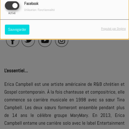
Facebook
Utilisation: Fonctionnalité
Activé
Suivre l'artiste :
Propulsé par Orejime
Sauvegarder
L'essentiel...
Erica Campbell est une artiste américaine de R&B chrétien et
Gospel contemporain. À la fois chanteuse et compositrice, elle
commence sa carrière musicale en 1998 avec sa sœur Tina
Campbell. Les deux sœurs formeront ensemble pendant plus
de 14 ans le célèbre groupe MaryMary. En 2013, Erica
Campbell entame une carrière solo avec le label Entertainment