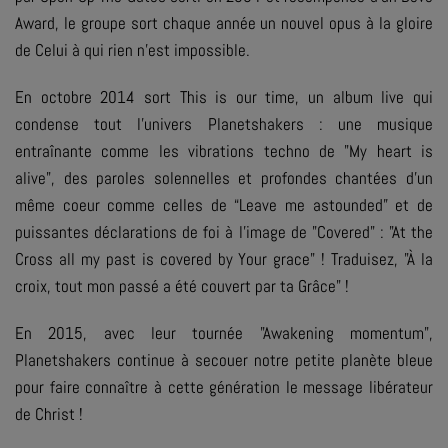
Award
, le groupe sort chaque année un nouvel opus à la gloire
de Celui à qui rien n’est impossible.
En octobre 2014 sort
This is our time
, un album
live
qui
condense tout l’univers Planetshakers : une musique
entraînante comme les vibrations techno de
"My heart is
alive"
, des paroles solennelles et profondes chantées d’un
même coeur comme celles de “
Leave me astounded
” et de
puissantes déclarations de foi à l'image de "
Covered
" :
"At the
Cross all my past is covered by Your grace"
! Traduisez, "À la
croix, tout mon passé a été couvert par ta Grâce" !
En 2015, avec leur tournée "Awakening momentum",
Planetshakers continue à secouer notre petite planète bleue
pour faire connaître à cette génération le message libérateur
de Christ !