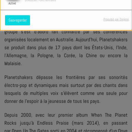
Utilisation: Fonctionnalité
Activé
Le groupe pop-rock, originaire d’Australie, évolue sous la
direction des pasteurs Russell et Sam Evans dans le cadre du
Propulsé par Orejime
Sauvegarder
ministère "Planetshakers City Church", situé à Melbourne. Le
groupe s’est d’abord fait connaître par ses conférences
organisées localement en Australie. Aujourd’hui, Planetshakers
se produit dans plus de 17 pays dont les États-Unis, l’Inde,
l’Allemagne, la Pologne, la Corée, la Chine ou encore la
Malaisie.
Planetshakers dépasse les frontières par ses sonorités
électro-pop et dynamiques mais surtout par des chants dans
lesquels de multiples voix s’élèvent comme une seule pour
donner de l’espoir à la jeunesse de tous les pays.
Depuis 2000, avec leur premier album
When The Planet
Rocks
jusqu’à
Endless Praise (
mars 2014), en passant
par
Open Up The Gates
sorti en 2004 et récompensé d’un
Dove