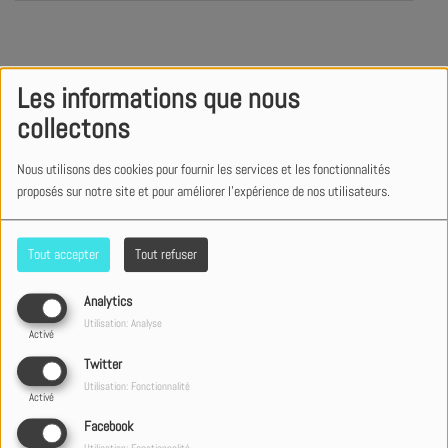
Suivre l'artiste :
Les informations que nous
collectons
Nous utilisons des cookies pour fournir les services et les fonctionnalités
proposés sur notre site et pour améliorer l'expérience de nos utilisateurs.
L'essentiel...
Tout accepter
Tout refuser
Bienvenue sur la "Planetshakers", une planète de jeunes
Analytics
talents, auteurs, compositeurs, musiciens, leaders de
Utilisation: Analyse
Activé
louange, qui tournent en orbite autour du message de
Twitter
l’Évangile. Leur force de gravité : proclamer à toutes les
Utilisation: Fonctionnalité
nations que la véritable joie et la liberté se trouvent en Jésus-
Activé
Christ.
Facebook