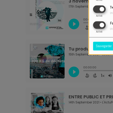
Tw
Uti
Activé
F
Uti
Activé
Sauvegarder