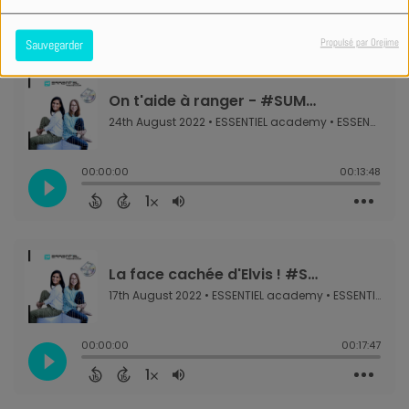
Propulsé par Orejime
Sauvegarder