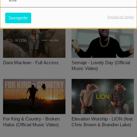
Activé
Axel Lévi - Et Si feat Y Du V &
YPWG - Victoire (Official
Le Psalmiste
Video)
Propulsé par Orejime
Sauvegarder
Semaje - Lovely Day (Official
Dara Maclean - Full Access
Music Video)
For King & Country - Broken
Elevation Worship - LION (feat.
Halos (Official Music Video)
Chris Brown & Brandon Lake)