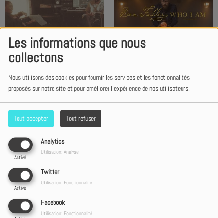
Les informations que nous
Ben Fuller - Who I Am (Official
Ryan Ellis feat Doe - Heart of
collectons
Music Video)
the Father (Official Music
Video)
Nous utilisons des cookies pour fournir les services et les fonctionnalités
proposés sur notre site et pour améliorer l'expérience de nos utilisateurs.
Tout accepter
Tout refuser
Taya - For All My Life (Official
Erica Campbell - Positive
Analytics
Music Video)
Utilisation: Analyse
Activé
Twitter
Utilisation: Fonctionnalité
Activé
Facebook
Utilisation: Fonctionnalité