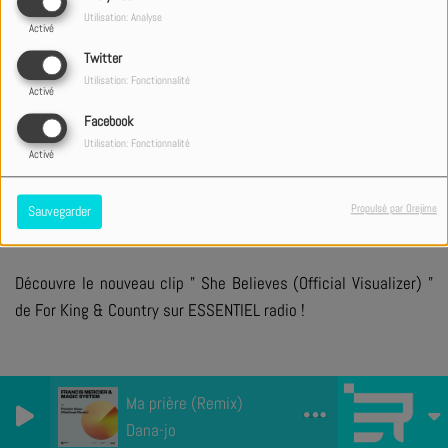
Utilisation: Analyse
Activé
Twitter
Utilisation: Fonctionnalité
Activé
+ DE CLIPS
Facebook
Utilisation: Fonctionnalité
Activé
PARTAGER
TWEETER
Propulsé par Orejime
Sauvegarder
Découvre le nouveau clip " She Believes (Official Visualizer) "
de For King & Country sur ESSENTIEL radio !
Ma prière (Remix)
Dana-jo