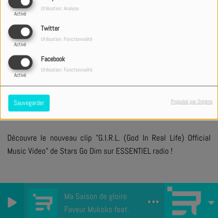
Utilisation: Analyse
Activé
Twitter
Utilisation: Fonctionnalité
Activé
+ DE CLIPS
Facebook
Utilisation: Fonctionnalité
Activé
PARTAGER
TWEETER
Propulsé par Orejime
Sauvegarder
Découvre le nouveau clip "G.I.R.L. (God In Real Life) Official
Music Video" de Stars Go Dim sur ESSENTIEL radio !
Ma Saison de gloire
Faveur Mukoko feat. Morijah