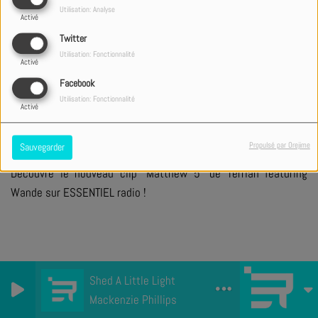
Utilisation: Analyse
Activé
Twitter
+ DE CLIPS
Utilisation: Fonctionnalité
Activé
Facebook
Utilisation: Fonctionnalité
PARTAGER
TWEETER
Activé
Propulsé par Orejime
Sauvegarder
Découvre le nouveau clip "Matthew 5" de Terrian featuring
Wande sur ESSENTIEL radio !
Shed A Little Light
Mackenzie Phillips