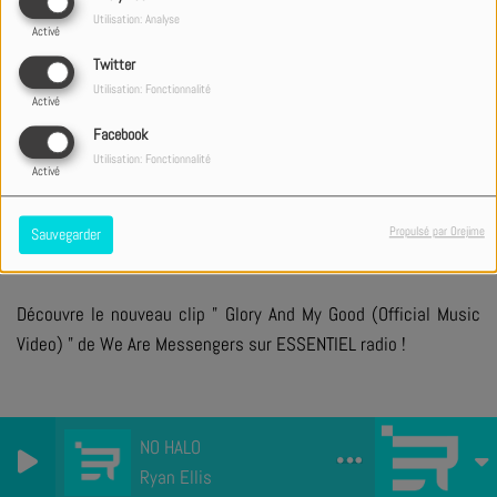
Utilisation: Analyse
Activé
Twitter
Utilisation: Fonctionnalité
Activé
+ DE CLIPS
Facebook
Utilisation: Fonctionnalité
Activé
PARTAGER
TWEETER
Propulsé par Orejime
Sauvegarder
Découvre le nouveau clip " Glory And My Good (Official Music
Video) " de We Are Messengers sur ESSENTIEL radio !
NO HALO
Ryan Ellis