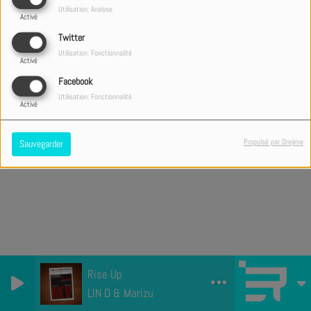
Utilisation: Analyse
Activé
Twitter
Utilisation: Fonctionnalité
Activé
Facebook
Utilisation: Fonctionnalité
Activé
Propulsé par Orejime
Sauvegarder
Rise Up
LIN D & Marizu