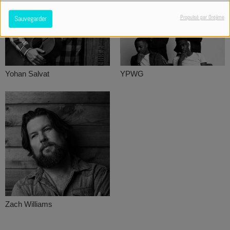
Propulsé par Orejime
Sauvegarder
Yohan Salvat
YPWG
Zach Williams