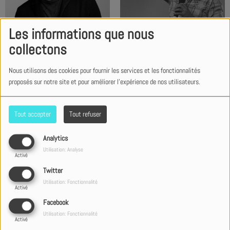
Les informations que nous
TobyMac
Tony Tornatore
collectons
Nous utilisons des cookies pour fournir les services et les fonctionnalités
proposés sur notre site et pour améliorer l'expérience de nos utilisateurs.
Tout accepter
Tout refuser
Analytics
Utilisation: Analyse
Activé
Twitter
Will Abriel
WorshipNOIZ
Utilisation: Fonctionnalité
Activé
Facebook
Utilisation: Fonctionnalité
Activé