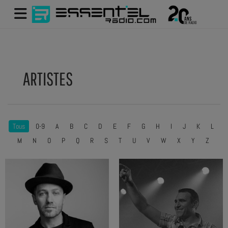
ARTISTES
Tous
0-9
A
B
C
D
E
F
G
H
I
J
K
L
M
N
O
P
Q
R
S
T
U
V
W
X
Y
Z