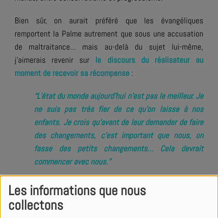
Bien sûr, on aurait préféré que les évangéliques
remportent la Palme autrement que sous une accusation
de maltraitance… mais au-delà du sujet lui-même,
j’aimerais revenir sur
le discours du réalisateur au
moment de recevoir sa récompense
: ​​
“L’état du monde aujourd’hui n’est pas le meilleur. Je
ne suis pas très fier de ce qu’on laisse à nos
enfants. Je crois qu’avant de leur demander de faire
des changements, c’est important que nous, on
fasse des petits changements… Cela devrait
commencer avec nous.”
Difficile de ne pas être d’accord avec ce constat honnête.
Les informations que nous
On aimerait tous que le monde change : moins de
collectons
violence, moins de haine… Mais le changement commence