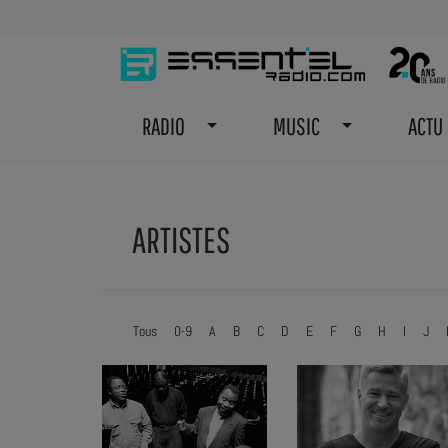
RADIO
MUSIC
ACTU
ARTISTES
Tous
0-9
A
B
C
D
E
F
G
H
I
J