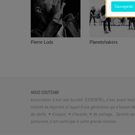
Sauvegarder
Pierre Lods
Planetshakers
NOUS SOUTENIR
Association à but non lucratif, ESSENTIEL, c'est avant tout
volonté de répondre à l'appel d'une génération qui a besoin d
de vérité,
+
d'espoir,
+
d'écoute,
+
de partage... Devenir no
partenaire, c'est participer à cette grande mission.