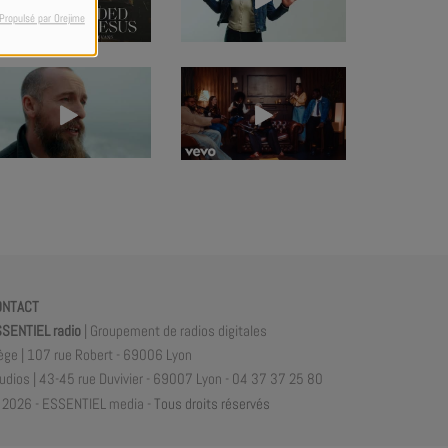
Propulsé par Orejime
ONTACT
SENTIEL radio
| Groupement de radios digitales
ège | 107 rue Robert - 69006 Lyon
udios | 43-45 rue Duvivier - 69007 Lyon - 04 37 37 25 80
2026 - ESSENTIEL media -
Tous droits réservés