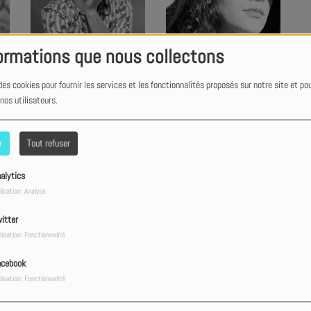
ormations que nous collectons
PEABOD
Peggy Polito
des cookies pour fournir les services et les fonctionnalités proposés sur notre site et po
 nos utilisateurs.
r
Tout refuser
alytics
lisation: Analyse
itter
lisation: Fonctionnalité
Philippa Hanna
Pierre Cossa
acebook
lisation: Fonctionnalité