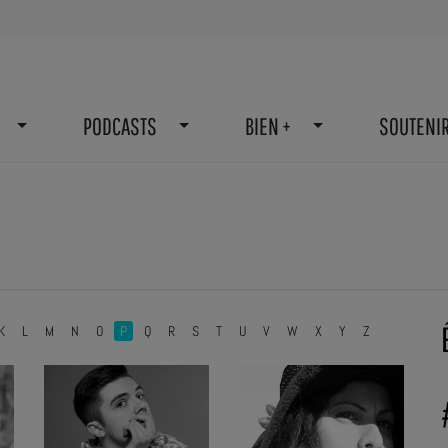
PODCASTS
BIEN +
SOUTENI
K
L
M
N
O
P
Q
R
S
T
U
V
W
X
Y
Z