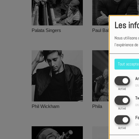
Les inf
Palata Singers
Paul Baloche
Nous utilisons 
l'expérience de
Tout accepte
An
Uti
Activé
Tw
Uti
Phil Wickham
Phila
Activé
F
Uti
Activé