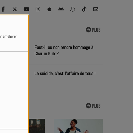
ACTU
PLUS
ur améliorer
Faut-il ou non rendre hommage à
Charlie Kirk ?
Le suicide, c'est l'affaire de tous !
CLIPS
PLUS