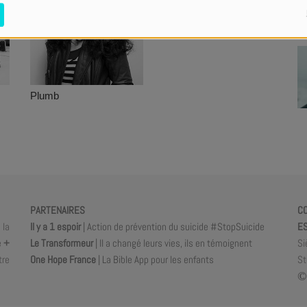
Plumb
PARTENAIRES
C
 la
Il y a 1 espoir
| Action de prévention du suicide #StopSuicide
ES
e
+
Le Transformeur
| Il a changé leurs vies, ils en témoignent
Si
tre
One Hope France
| La Bible App pour les enfants
St
©